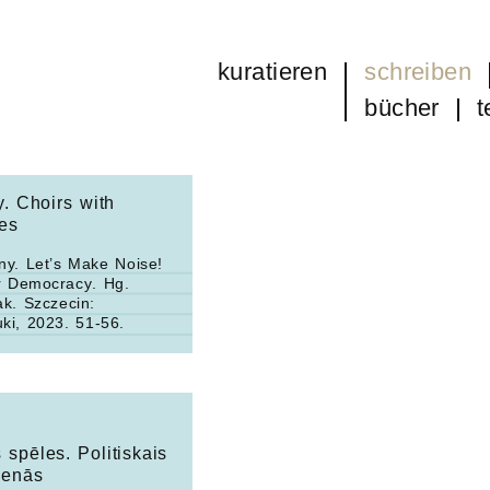
kuratieren
schreiben
bücher
t
. Choirs with
es
ny. Let’s Make Noise!
r Democracy
. Hg.
ak. Szczecin:
ki, 2023. 51-56.
 spēles. Politiskais
ienās