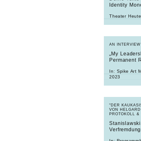
Identity Mon
Theater Heute
AN INTERVIEW
„My Leaders
Permanent R
In:
Spike Art 
2023
"DER KAUKASI
VON HELGARD 
PROTOKOLL &
Stanislawsk
Verfremdung
In:
Programmh