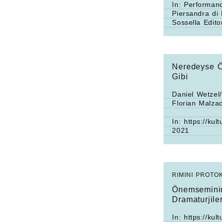
In:
Performanc
Piersandra di
Sossella Edito
Neredeyse Ö
Gibi
Daniel Wetzel/
Florian Malzac
In:
https://ku
2021
RIMINI PROTO
Önemseminin
Dramaturjiler
In: https://ku