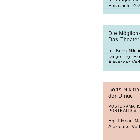
Festspiele
202
Die Möglichk
Das Theater 
In:
Boris Nikit
Dinge.
Hg. Flo
Alexander Ver
Boris Nikiti
der Dinge
POSTDRAMATI
PORTRAITS #6
Hg. Florian Ma
Alexander Ver