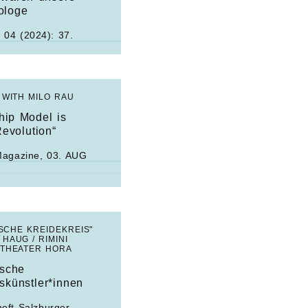
ologe
 04 (2024): 37.
 WITH MILO RAU
hip Model is
evolution“
Magazine
, 03. AUG
SCHE KREIDEKREIS"
HAUG / RIMINI
 THEATER HORA
ische
skünstler*innen
eft Salzburger