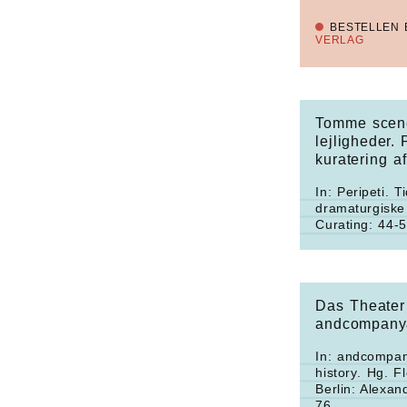
BESTELLEN 
VERLAG
Tomme scene
lejligheder. 
kuratering a
In:
Peripeti. Ti
dramaturgiske
Curating: 44-5
Das Theater
andcompany
In:
andcompan
history
. Hg. F
Berlin: Alexan
76.