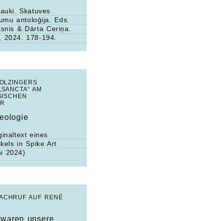
lauki. Skatuves
jumu antoloģija.
Eds.
ksnis & Dārta Ceriņa.
, 2024. 178-194.
HOLZINGERS
„SANCTA“ AM
GISCHEN
ER
eologie
inaltext eines
ikels in
Spike Art
i 2024)
NACHRUF AUF RENÉ
 waren unsere