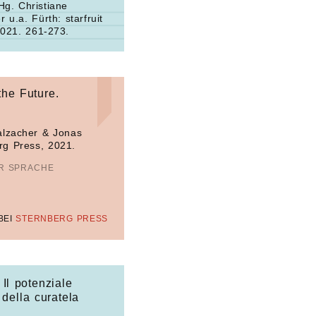
g. Christiane
 u.a. Fürth: starfruit
2021. 261-273.
the Future.
alzacher & Jonas
rg Press, 2021.
ER SPRACHE
BEI
STERNBERG PRESS
. Il potenziale
 della curatela