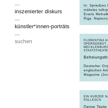
In:
Spriedzes 
mākslas
tulko
inszenierter diskurs
Evarts Melnal
Riga: Neptuns
künstler*innen-porträts
Suchen
FLORENTINA 
OPERNDEBÜT 
MECKLENBUR
STAATSTHEAT
Befreiungsth
Deutscher Orig
englischen Art
Magazine
(Jun
EIN KURZER 
POLLESCH
Deine Texte