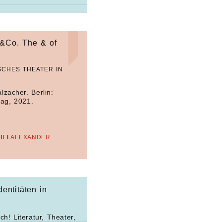
&Co. The & of
SCHES THEATER IN
lzacher. Berlin:
lag, 2021.
BEI
ALEXANDER
dentitäten in
ch! Literatur, Theater,