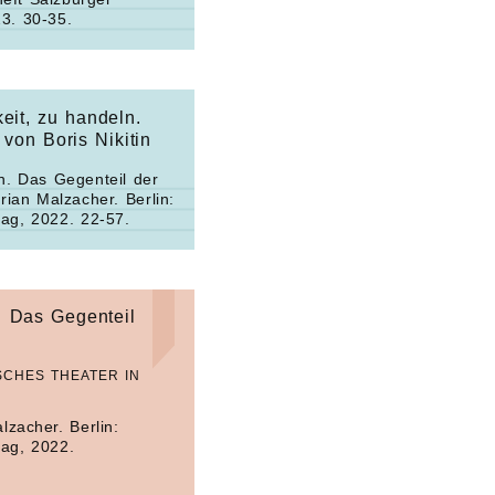
3. 30-35.
eit, zu handeln.
von Boris Nikitin
in. Das Gegenteil der
rian Malzacher. Berlin:
lag, 2022. 22-57.
n. Das Gegenteil
SCHES THEATER IN
lzacher. Berlin:
lag, 2022.