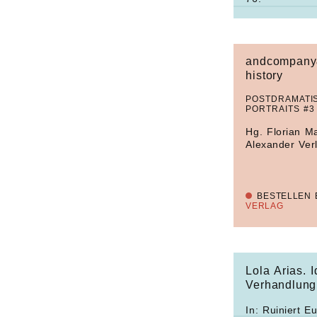
andcompany
history
POSTDRAMATI
PORTRAITS #3
Hg. Florian Ma
Alexander Ver
BESTELLEN 
VERLAG
Lola Arias. I
Verhandlung
In:
Ruiniert Eu