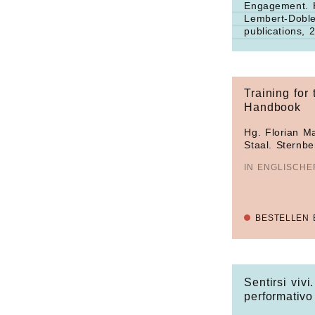
Engagement.
H
Lembert-Dobler
publications, 
Training for 
Handbook
Hg. Florian M
Staal. Sternbe
IN ENGLISCH
BESTELLEN 
Sentirsi vivi
performativo