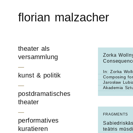
Skip
to
florian malzacher
content
theater als
Zorka Wollny
versammlung
Consequenc
In:
Zorka Woll
kunst & politik
Composing fo
Jarosław Lubi
Akademia Sztu
postdramatisches
theater
FRAGMENTS
performatives
Sabiedriskās
kuratieren
teātris mūsd