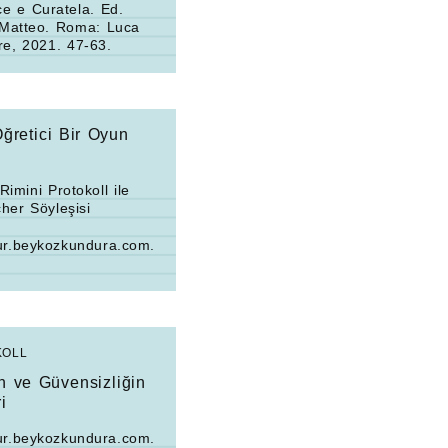
e e Curatela
. Ed.
 Matteo. Roma: Luca
re, 2021. 47-63.
ğretici Bir Oyun
Rimini Protokoll ile
her Söyleşisi
ltur.beykozkundura.com.
KOLL
 ve Güvensizliğin
i
ltur.beykozkundura.com.