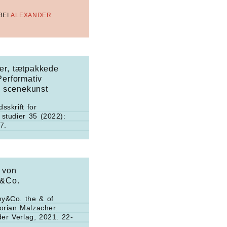
BEI
ALEXANDER
r, tætpakkede
Performativ
f scenekunst
dsskrift for
 studier
35 (2022):
7.
 von
&Co.
y&Co. the & of
lorian Malzacher.
der Verlag, 2021. 22-