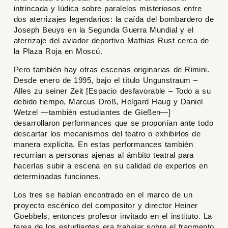
intrincada y lúdica sobre paralelos misteriosos entre
dos aterrizajes legendarios: la caída del bombardero de
Joseph Beuys en la Segunda Guerra Mundial y el
aterrizaje del aviador deportivo Mathias Rust cerca de
la Plaza Roja en Moscú.
Pero también hay otras escenas originarias de Rimini.
Desde enero de 1995, bajo el título
Ungunstraum –
Alles zu seiner Zeit
[
Espacio desfavorable – Todo a su
debido tiempo
, Marcus Droß, Helgard Haug y Daniel
Wetzel —también estudiantes de Gießen—]
desarrollaron performances que se proponían ante todo
descartar los mecanismos del teatro o exhibirlos de
manera explícita. En estas performances también
recurrían a personas ajenas al ámbito teatral para
hacerlas subir a escena en su calidad de expertos en
determinadas funciones.
Los tres se habían encontrado en el marco de un
proyecto escénico del compositor y director Heiner
Goebbels, entonces profesor invitado en el instituto. La
tarea de los estudiantes era trabajar sobre el fragmento