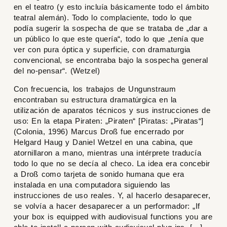
en el teatro (y esto incluía básicamente todo el ámbito
teatral alemán). Todo lo complaciente, todo lo que
podía sugerir la sospecha de que se trataba de „dar a
un público lo que este quería“, todo lo que „tenía que
ver con pura óptica y superficie, con dramaturgia
convencional, se encontraba bajo la sospecha general
del no-pensar“. (Wetzel)
Con frecuencia, los trabajos de Ungunstraum
encontraban su estructura dramatúrgica en la
utilización de aparatos técnicos y sus instrucciones de
uso: En la etapa
Piraten: „Piraten“
[
Piratas: „Piratas“
]
(Colonia, 1996) Marcus Droß fue encerrado por
Helgard Haug y Daniel Wetzel en una cabina, que
atornillaron a mano, mientras una intérprete traducía
todo lo que no se decía al checo. La idea era concebir
a Droß como tarjeta de sonido humana que era
instalada en una computadora siguiendo las
instrucciones de uso reales. Y, al hacerlo desaparecer,
se volvía a hacer desaparecer a un performador: „If
your box is equipped with audiovisual functions you are