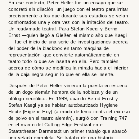
En ese contexto,
Peter Heller
fue un ensayo que se
concretó sin dilación, un juego con el teatro para irritar
precisamente a los que durante sus estudios se veían
confrontados una y otra vez con la irritación del teatro.
Un readymade teatral. Para Stefan Kaegi y Bernd
Ernst —quien llegó a Gießen el mismo año que Kaegi
— fue el inicio de una serie de investigaciones acerca
del poder de la blackbox en tanto máquina de
representación, que convierte automáticamente en
teatro todo lo que se inserta en ella. Pero también
acerca de cómo se modifica la mirada hacia el interior
de la caja negra según lo que en ella se inserte.
Después de Peter Heller vinieron la puesta en escena
de un dogo alemán hembra de la nobleza y de un
ufólogo neurótico. En 1999, cuando Bernd Ernst y
Stefan Kaegi ya se habían autobautizado Hygiene
Heute [Higiene Hoy] (a modo de lema contra el exceso
de polvo en el teatro alemán), surgió con
Training 747
en el marco del Cutting-Edge-Festival en el
Staatstheater Darmstadt un primer trabajo que abarcó
una velada completa. Se trataba de una historia