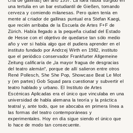
cría de gallinas
] del año 1997. La idea había surgido en
una tertulia en un bar estudiantil de Gießen, tomando
cerveza y comiendo milanesas. Pero quien tenía en
mente al criador de gallinas puntual era Stefan Kaegi,
que recién arribaba de la Escuela de Artes F+F de
Zürich. Había llegado a la pequeña ciudad del Estado
de Hesse con el objetivo de quedarse tan sólo medio
año y ver si había algo que él pudiera aprender en el
instituto fundado por Andrzej Wirth en 1982, instituto
que el periódico conservador Frankfurter Allgemeine
Zeitung calificaría de „la mayor fragua de desgracias
del teatro alemán“, porque de allí salieron entre otros
René Pollesch, She She Pop, Showcase Beat Le Mot
y (en partes) Gob Squad para cuestionar y subvertir el
teatro hablado y urbano. El Instituto de Artes
Escénicas Aplicadas era el único que vinculaba en una
universidad de habla alemana la teoría y la práctica
teatral y, ante todo, que se abocaba en primera línea a
las formas del teatro contemporáneas y
experimentales. Hoy en día sigue siendo el único que
lo hace de modo tan consecuente.