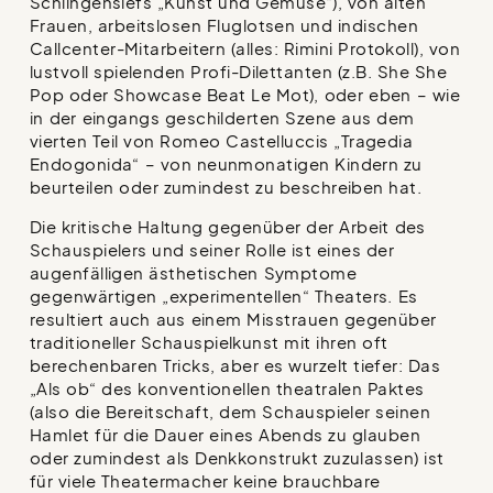
Schlingensiefs „Kunst und Gemüse“), von alten
Frauen, arbeitslosen Fluglotsen und indischen
Callcenter-Mitarbeitern (alles: Rimini Protokoll), von
lustvoll spielenden Profi-Dilettanten (z.B. She She
Pop oder Showcase Beat Le Mot), oder eben – wie
in der eingangs geschilderten Szene aus dem
vierten Teil von Romeo Castelluccis „Tragedia
Endogonida“ – von neunmonatigen Kindern zu
beurteilen oder zumindest zu beschreiben hat.
Die kritische Haltung gegenüber der Arbeit des
Schauspielers und seiner Rolle ist eines der
augenfälligen ästhetischen Symptome
gegenwärtigen „experimentellen“ Theaters. Es
resultiert auch aus einem Misstrauen gegenüber
traditioneller Schauspielkunst mit ihren oft
berechenbaren Tricks, aber es wurzelt tiefer: Das
„Als ob“ des konventionellen theatralen Paktes
(also die Bereitschaft, dem Schauspieler seinen
Hamlet für die Dauer eines Abends zu glauben
oder zumindest als Denkkonstrukt zuzulassen) ist
für viele Theatermacher keine brauchbare