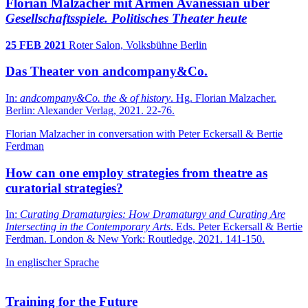
Florian Malzacher mit Armen Avanessian über
Gesell­schafts­spiele. Politisches Theater heute
25 FEB 2021
Roter Salon, Volksbühne Berlin
Das Theater von andcompany&Co.
In:
andcompany&Co. the & of history
. Hg. Florian Malzacher.
Berlin: Alexander Verlag, 2021. 22-76.
Florian Malzacher in conversation with Peter Eckersall & Bertie
Ferdman
How can one employ strategies from theatre as
curatorial strategies?
In:
Curating Dramaturgies: How Dramaturgy and Curating Are
Intersecting in the Contemporary Arts
. Eds. Peter Eckersall & Bertie
Ferdman. London & New York: Routledge, 2021. 141-150.
In englischer Sprache
Training for the Future