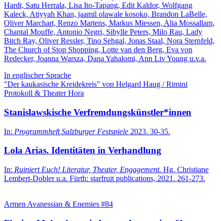
Hardt, Satu Herrala, Lisa Ito-Tapang, Edit Kaldor, Wolfgang
Kaleck, Atiyyah Khan, jaamil olawale kosoko, Brandon LaBelle,
Oliver Marchart, Renzo Martens, Markus Miessen, Alia Mossallam,
Chantal Mouffe, Antonio Negri, Sibylle Peters, Milo Rau, Lady
Bitch Ray, Oliver Ressler, Tino Sehgal, Jonas Staal, Nora Sternfeld,
The Church of Stop Shopping, Lotte van den Berg, Eva von
Redecker, Joanna Warsza, Dana Yahalomi, Ann Liv Young u.v.a.
In englischer Sprache
"Der kaukasische Kreidekreis" von Helgard Haug / Rimini
Protokoll & Theater Hora
Stanislawskische Verfremdungskünstler*innen
In:
Programmheft Salzburger Festspiele
2023. 30-35.
Lola Arias. Identitäten in Verhandlung
In:
Ruiniert Euch! Literatur, Theater, Engagement.
Hg. Christiane
Lembert-Dobler u.a. Fürth: starfruit publications, 2021. 261-273.
Armen Avanessian & Enemies #84