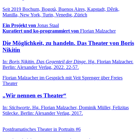
Seit 2019
Bochum, Bogotà, Buenos Aires, Kapstadt, Dêrik,
Manilla, New York, Turin, Venedig, Zürich
Ein Projekt von
Jonas Staal
Kuratiert und ko-programmiert von
Florian Malzacher
Die Möglichkeit, zu handeln. Das Theater von Boris
Nikitin
In:
Boris Nikitin. Das Gegenteil der Dinge.
Hg. Florian Malzacher.
Berlin: Alexander Verlag, 2022. 22-57.
Florian Malzacher im Gespräch mit Veit Sprenger über Freies
Theater
„Wir nennen es Theater“
In:
Stichworte
. Hg. Florian Malzacher, Dominik Müller, Felizitas
Stilecke. Berlin: Alexander Verlag, 2017.
Postdramatisches Theater in Portraits #6