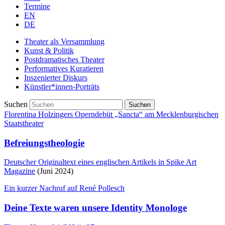
Termine
EN
DE
Theater als Versammlung
Kunst & Politik
Postdramatisches Theater
Performatives Kuratieren
Inszenierter Diskurs
Künstler*innen-Porträts
Suchen
Florentina Holzingers Operndebüt „Sancta“ am Mecklenburgischen
Staatstheater
Befreiungstheologie
Deutscher Originaltext eines englischen Artikels in
Spike Art
Magazine
(Juni 2024)
Ein kurzer Nachruf auf René Pollesch
Deine Texte waren unsere Identity Monologe