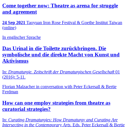
Come together now: Theatre as arena for struggle
and agreement
24 Sep 2021
Taoyuan Iron Rose Festival & Goethe Institut Taiwan
(online)
In englischer Sprache
Das Urinal in die Toilette zurückbringen. Die
symbolische und die direkte Macht von Kunst und
Aktivismus
In:
Dramaturgie. Zeitschrift der Dramaturgischen Gesellschaft
01
(2016): 5-11.
Florian Malzacher in conversation with Peter Eckersall & Bertie
Ferdman
How can one employ strategies from theatre as
curatorial strategies?
In:
Curating Dramaturgies: How Dramaturgy and Curating Are
Intersecting in the Contemporary Arts
. Eds. Peter Eckersall & Bertie