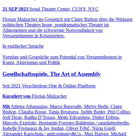
21 SEP 2023
Segal Theatre Center, CUNY, NYC
Florian Malzacher im Gespräch mit Claire Bishop über die Wirkung
politischen Theaters heute, postdramatisches Theater im
Allgemeinen und die schwierige Notwendigkeit von
Versammlungen in Krisenzeiten.
In englischer Sprache
Vorträge und Gespräche zum Potential von Versammlungen in
Kunst, Aktivismus und Politik
Gesellschaftsspiele. The Art of Assembly
Seit 2021
Verschiedene Orte & Online-Plattform
Kuratiert von
Florian Malzacher
Mit
Athena Athanasiou, Marco Baravalle, Merve Bedir, Claire
Bishop, Claudia Bosse, Tania Bruguera, Judith Butler, Phil Collins,
Jodi Dean, Radha D’Souza, Mette Edvardsen, Didier Eribon,
Marcelo Expósito, Benjamin Foerster-Baldenius / raumlaborberlin,
Isabelle Fremeaux & Jay Jordan, Oliver Frljić, Núria Güell,
Alexander Karschnia / andcompany&Co., Max Haiven, Michael