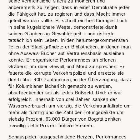
seine vermeintliche Macht zu mokieren und
andererseits zu zeigen, dass in einer Demokratie jeder
die Fähigkeit hat, zu regieren und dass Macht immer
geteilt werden sollte. Er schnitt ein herzförmiges Loch
in seine kugelsichere Weste, demonstrierte damit
seinen Glauben an Gewaltfreiheit – und riskierte
tatsächlich sein Leben. In den heruntergekommensten
Teilen der Stadt gründete er Bibliotheken, in denen man
ohne Ausweis Bücher auf Vertrauensbasis ausleihen
konnte. Er organisierte Performances an offenen
Gräbern, um über Gewalt und Mord zu sprechen. Er
feuerte die korrupte Verkehrspolizei und ersetzte sie
durch über 400 Pantomimen, in der Überzeugung, dass
für Kolumbianer lächerlich gemacht zu werden,
abschreckender sei als jedes Bußgeld. Und: er war
erfolgreich. Innerhalb von drei Jahren sanken der
Wasserverbrauch um vierzig, die Verkehrsunfallrate um
mehr als fünfzig und die Zahl der Tötungsdelikte um
siebzig Prozent. 63.000 Bürger von Bogotá zahlten
freiwillig zehn Prozent höhere Steuern.
Schauspieler, ausgeschnittene Herzen, Performances