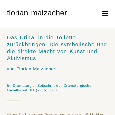
Skip
to
florian malzacher
content
Das Urinal in die Toilette
zurückbringen. Die symbolische und
die direkte Macht von Kunst und
Aktivismus
von Florian Malzacher
In:
Dramaturgie. Zeitschrift der Dramaturgischen
Gesellschaft
01 (2016): 5-11.
Kunst ist nicht ein Spiegel, den man der Wirklichkeit