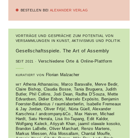
BESTELLEN BEI
ALEXANDER VERLAG
VORTRÄGE UND GESPRÄCHE ZUM POTENTIAL VON
VERSAMMLUNGEN IN KUNST, AKTIVISMUS UND POLITIK
Gesellschaftsspiele. The Art of Assembly
Verschiedene Orte & Online-Plattform
SEIT 2021
Florian Malzacher
KURATIERT VON
Athena Athanasiou, Marco Baravalle, Merve Bedir,
MIT
Claire Bishop, Claudia Bosse, Tania Bruguera, Judith
Butler, Phil Collins, Jodi Dean, Radha D’Souza, Mette
Edvardsen, Didier Eribon, Marcelo Expósito, Benjamin
Foerster-Baldenius / raumlaborberlin, Isabelle Fremeaux
& Jay Jordan, Oliver Frljić, Núria Güell, Alexander
Karschnia / andcompany&Co., Max Haiven, Michael
Hardt, Satu Herrala, Lisa Ito-Tapang, Edit Kaldor,
Wolfgang Kaleck, Atiyyah Khan, jaamil olawale kosoko,
Brandon LaBelle, Oliver Marchart, Renzo Martens,
Markus Miessen, Alia Mossallam, Chantal Mouffe,