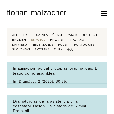
Skip
to
florian malzacher
content
ALLE TEXTE
CATALÀ
ČESKI
DANSK
DEUTSCH
ENGLISH
ESPAÑOL
HRVATSKI
ITALIANO
LATVIEŠU
NEDERLANDS
POLSKI
PORTUGUÊS
SLOVENSKI
SVENSKA
TÜRK
中文
Imaginación radical y utopías pragmáticas. El
teatro como asamblea
In:
Dramática
2 (2020): 30-35.
Dramaturgias de la asistencia y la
desestabilización. La historia de Rimini
Protokoll