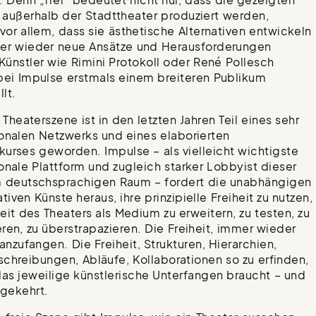
 außerhalb der Stadttheater produziert werden,
vor allem, dass sie ästhetische Alternativen entwickeln
er wieder neue Ansätze und Herausforderungen
Künstler wie Rimini Protokoll oder René Pollesch
ei Impulse erstmals einem breiteren Publikum
lt.
 Theaterszene ist in den letzten Jahren Teil eines sehr
ionalen Netzwerks und eines elaborierten
kurses geworden. Impulse – als vielleicht wichtigste
ionale Plattform und zugleich starker Lobbyist dieser
m deutschsprachigen Raum – fordert die unabhängigen
iven Künste heraus, ihre prinzipielle Freiheit zu nutzen,
heit des Theaters als Medium zu erweitern, zu testen, zu
eren, zu überstrapazieren. Die Freiheit, immer wieder
 anzufangen. Die Freiheit, Strukturen, Hierarchien,
schreibungen, Abläufe, Kollaborationen so zu erfinden,
das jeweilige künstlerische Unterfangen braucht – und
gekehrt.