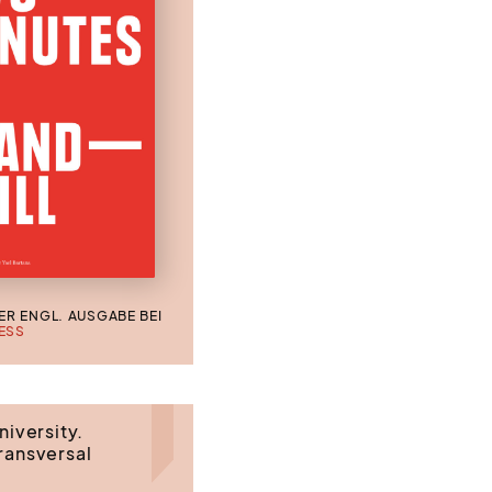
ER ENGL. AUSGABE BEI
ESS
niversity.
ransversal