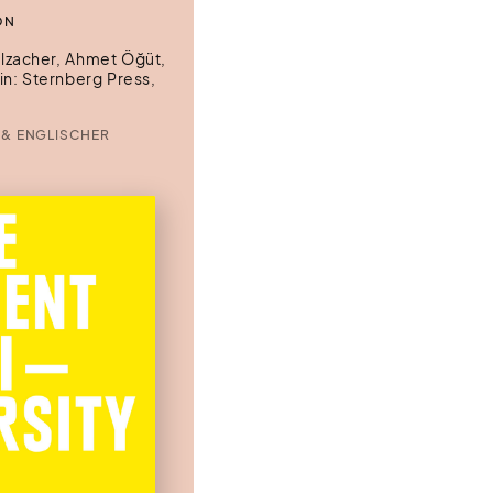
ON
alzacher, Ahmet Öğüt,
lin: Sternberg Press,
 & ENGLISCHER