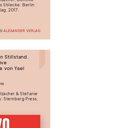
as Stilecke. Berlin:
lag, 2017.
EI
ALEXANDER VERLAG
n Stillstand.
ive
e von Yael
ON
alzacher & Stefanie
n: Sternberg Press,