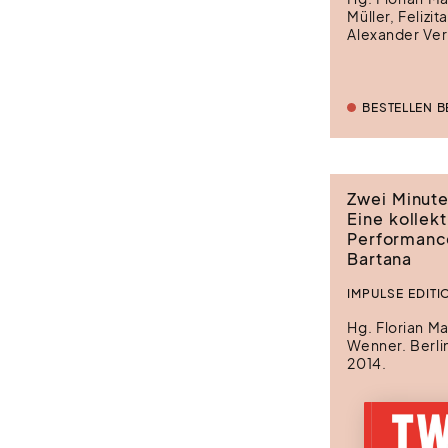
Müller, Felizit
Alexander Ver
BESTELLEN B
Zwei Minute
Eine kollekt
Performanc
Bartana
IMPULSE EDITI
Hg. Florian M
Wenner. Berli
2014.