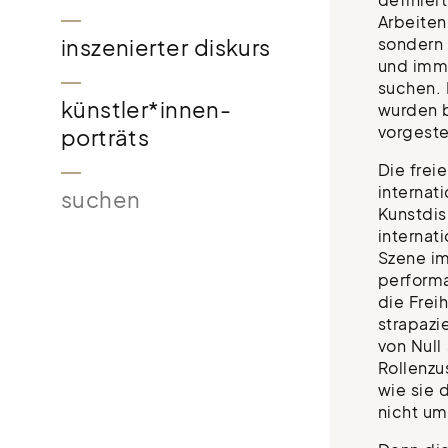
Arbeiten
sondern 
inszenierter diskurs
und imm
suchen. 
künstler*innen-
wurden b
vorgestel
porträts
Die freie
internat
Suchen
Kunstdis
internat
Szene i
performat
die Frei
strapazi
von Null
Rollenzu
wie sie 
nicht um