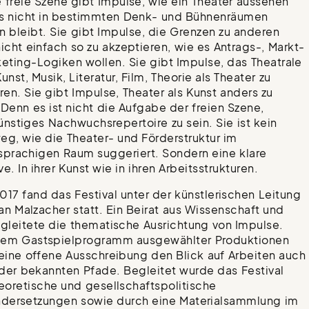
 freie Szene gibt Impulse, wie ein Theater aussehen
as nicht in bestimmten Denk- und Bühnenräumen
 bleibt. Sie gibt Impulse, die Grenzen zu anderen
icht einfach so zu akzeptieren, wie es Antrags-, Markt-
eting-Logiken wollen. Sie gibt Impulse, das Theatrale
unst, Musik, Literatur, Film, Theorie als Theater zu
ren. Sie gibt Impulse, Theater als Kunst anders zu
Denn es ist nicht die Aufgabe der freien Szene,
nstiges Nachwuchsrepertoire zu sein. Sie ist kein
g, wie die Theater- und Förderstruktur im
prachigen Raum suggeriert. Sondern eine klare
ve. In ihrer Kunst wie in ihren Arbeitsstrukturen.
017 fand das Festival unter der künstlerischen Leitung
ian Malzacher statt. Ein Beirat aus Wissenschaft und
gleitete die thematische Ausrichtung von Impulse.
em Gastspielprogramm ausgewählter Produktionen
eine offene Ausschreibung den Blick auf Arbeiten auch
 der bekannten Pfade. Begleitet wurde das Festival
eoretische und gesellschaftspolitische
ndersetzungen sowie durch eine Materialsammlung im