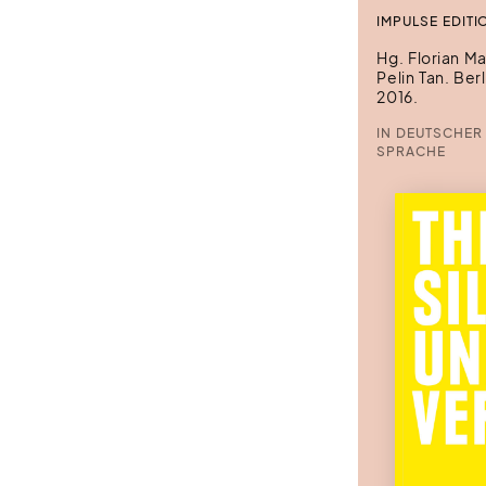
IMPULSE EDITI
Hg. Florian M
Pelin Tan. Ber
2016.
IN DEUTSCHER
SPRACHE