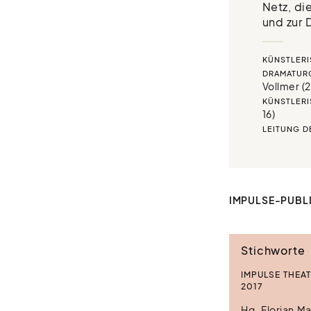
Netz, di
und zur D
KÜNSTLERI
DRAMATURG
Vollmer (
KÜNSTLERI
16)
LEITUNG D
IMPULSE-PUBL
Stichworte
IMPULSE THEAT
2017
Hg. Florian M