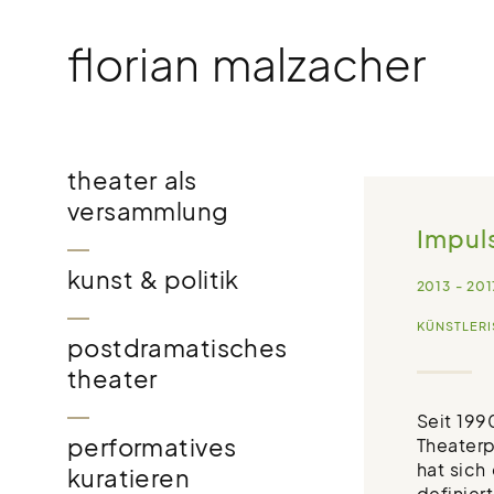
Skip
to
florian malzacher
content
theater als
versammlung
Impul
kunst & politik
2013 - 201
KÜNSTLERI
postdramatisches
theater
Seit 199
performatives
Theater
hat sich
kuratieren
definier