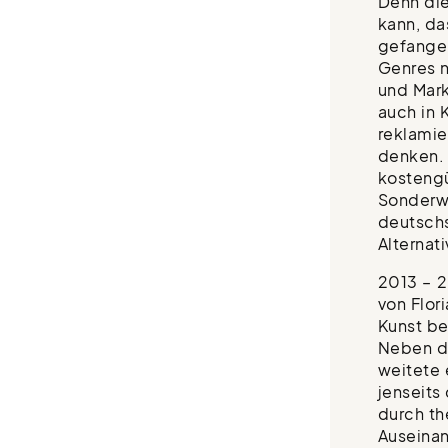
Denn die
kann, d
gefangen
Genres n
und Mark
auch in K
reklamie
denken. 
kostengü
Sonderwe
deutschs
Alternati
2013 – 2
von Flor
Kunst be
Neben d
weitete 
jenseits
durch th
Auseina