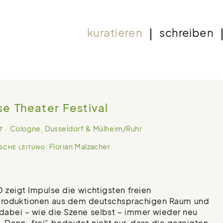
kuratieren
schreiben
se Theater Festival
Cologne, Dusseldorf & Mülheim/Ruhr
7
Florian Malzacher
SCHE LEITUNG:
0 zeigt Impulse die wichtigsten freien
produktionen aus dem deutschsprachigen Raum und
 dabei – wie die Szene selbst – immer wieder neu
t. Denn „frei“ bedeutet nicht nur, dass die gezeigten