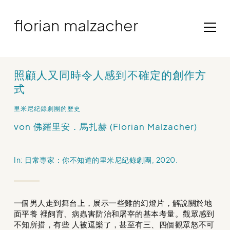
Skip
to
florian malzacher
content
照顧人又同時令人感到不確定的創作方
式
里米尼紀錄劇團的歷史
von 佛羅里安．馬扎赫 (Florian Malzacher)
In: 日常專家：你不知道的里米尼紀錄劇團, 2020.
一個男人走到舞台上，展示一些雞的幻燈片，解說關於地
面平養 裡飼育、病蟲害防治和屠宰的基本考量。觀眾感到
不知所措，有些 人被逗樂了，甚至有三、四個觀眾怒不可