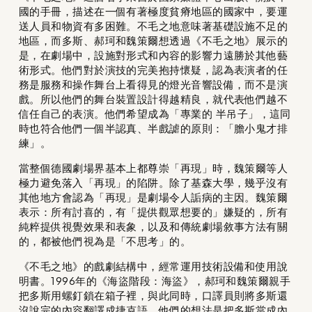
國的手冊，描述在一個有著極度貧瘠地區的國家中，要運
送人員和物資有多困難。不毛之地意味著基礎設施不足的
地區，而多斯、郝珂和魏策爾想透過《不毛之地》展示的
是，在劇場中，設施對形式和內容的影響力遠勝於其他藝
術形式。他們對於演技的完美抱持懷疑，認為表演者的任
務是服務和操作舞台上看得見的燈光音響設備，而不是演
戲。所以他們的舞台裝置設計得越精良，就代表他們越不
信任自己的表演。他們希望成為「專業的 半吊子」，這同
時也符合他們一個半認真、半戲謔的原則：「膽小鬼才排
練」。
當整個德國劇場界基本上都尊崇「再現」時，魏策爾等人
極力避免落入「再現」的陷阱。除了基森大學，幾乎沒有
其他地方會認為「再現」是劇場令人詬病的主因。魏策爾
表示：所有討喜的，有「提供觀眾想要的」嫌疑的，所有
純粹提供視覺效果和表象，以及和傳統劇場敘事方法有關
的，都被他們視為是「不思考」的。
《不毛之地》的戲劇結構中，經常運用技術設備和使用說
明書。1996年的《海盜階段：海盜》，郝珂和魏策爾親手
把多斯用螺釘鎖在箱子裡，與此同時，口譯員則將多斯還
沒說完的內容翻譯成捷克語。他們的想法是把多斯當成內