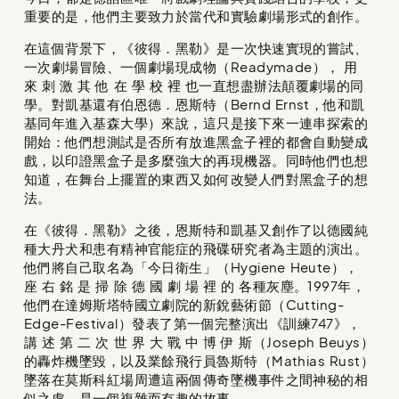
重要的是，他們主要致力於當代和實驗劇場形式的創作。
在這個背景下，《彼得．黑勒》是一次快速實現的嘗試、
一次劇場冒險、一個劇場現成物（Readymade）， 用
來 刺 激 其 他 在 學 校 裡 也一直想盡辦法顛覆劇場的同
學。對凱基還有伯恩德．恩斯特（Bernd Ernst，他和凱
基同年進入基森大學）來說，這只是接下來一連串探索的
開始：他們想測試是否所有放進黑盒子裡的都會自動變成
戲，以印證黑盒子是多麼強大的再現機器。同時他們也想
知道，在舞台上擺置的東西又如何改變人們對黑盒子的想
法。
在《彼得．黑勒》之後，恩斯特和凱基又創作了以德國純
種大丹犬和患有精神官能症的飛碟研究者為主題的演出。
他們將自己取名為「今日衛生」（Hygiene Heute），
座 右 銘 是 掃 除 德 國 劇 場 裡 的 各種灰塵。1997年，
他們在達姆斯塔特國立劇院的新銳藝術節（Cutting-
Edge-Festival）發表了第一個完整演出《訓練747》，
講 述 第 二 次 世 界 大 戰 中 博 伊 斯（Joseph Beuys）
的轟炸機墜毀，以及業餘飛行員魯斯特（Mathias Rust）
墜落在莫斯科紅場周遭這兩個傳奇墜機事件之間神秘的相
似之處，是一個複雜而有趣的故事。