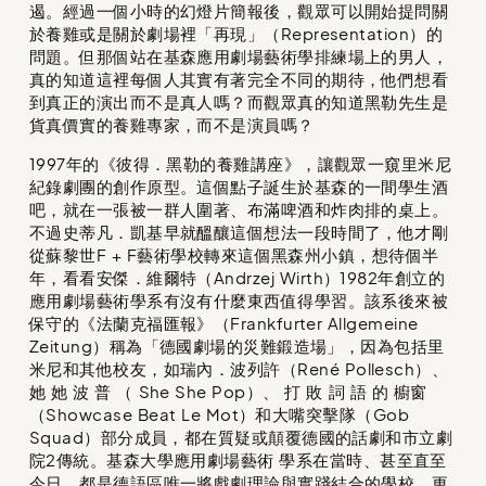
遏。經過一個小時的幻燈片簡報後，觀眾可以開始提問關
於養雞或是關於劇場裡「再現」（Representation）的
問題。但那個站在基森應用劇場藝術學排練場上的男人，
真的知道這裡每個人其實有著完全不同的期待，他們想看
到真正的演出而不是真人嗎？而觀眾真的知道黑勒先生是
貨真價實的養雞專家，而不是演員嗎？
1997年的《彼得．黑勒的養雞講座》，讓觀眾一窺里米尼
紀錄劇團的創作原型。這個點子誕生於基森的一間學生酒
吧，就在一張被一群人圍著、布滿啤酒和炸肉排的桌上。
不過史蒂凡．凱基早就醞釀這個想法一段時間了，他才剛
從蘇黎世F + F藝術學校轉來這個黑森州小鎮，想待個半
年，看看安傑．維爾特（Andrzej Wirth）1982年創立的
應用劇場藝術學系有沒有什麼東西值得學習。該系後來被
保守的《法蘭克福匯報》（Frankfurter Allgemeine
Zeitung）稱為「德國劇場的災難鍛造場」，因為包括里
米尼和其他校友，如瑞內．波列許（René Pollesch）、
她 她 波 普 （ She She Pop）、 打 敗 詞 語 的 櫥窗
（Showcase Beat Le Mot）和大嘴突擊隊（Gob
Squad）部分成員，都在質疑或顛覆德國的話劇和市立劇
院2傳統。基森大學應用劇場藝術 學系在當時、甚至直至
今日，都是德語區唯一將戲劇理論與實踐結合的學校，更