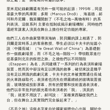
里米尼紀錄劇團還有另外一個可能的起源：1995年，同是
基森大學的馬庫斯．多斯（Marcus Droß）、海嘉德．郝
珂和丹尼爾．魏策爾開創了《不毛之地—萬物有時》的系
列表演。這個系列 主要在抵制或揭示劇場機制，同時他們
還經常讓素人演員在舞台上擔任特定功能的專家。
他們三人在作曲家暨導演海納．郭貝爾的課上相遇了，郭
貝爾是當時系上的客座教授。學生必須以卡夫卡的短篇小
說〈中國長城〉（“!e Great Wall of China”）為基礎創
作一個戲劇場景，而《不毛之地—階段一》帶領觀眾進行
從基森到北京的假想之旅。之後他們以不同階段
（Etappen）為名，共同建構了一系列的行為表演和劇場
裝置，然而其中卻沒有足以辨識的敘事，確切來說是幾乎
沒有足以辨識的戲劇元素，卡夫卡的文本被實際通往長城
的火車路線取代，表演者也消失在煙霧繚繞的玻璃裝置後
面，玻璃變成投影屏幕，所有的聲響和技術蓋過表演者。
他們以非常批判的眼光看待表演者的「我」，演員的
「我」就更不用說了。郝珂說：「某種東西驅使我們上
台，但在舞台上其實我們完全躲起來了。」
《不毛之地》這個名字來自於國家媒體中心出版、關於中